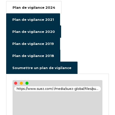
Plan de vigilance 2024
Plan de vigilance 2021
Plan de vigilance 2020
Plan de vigilance 2019
Plan de vigilance 2018
Soumettre un plan de vigilance
https://www.suez.com/-/media/suez-global/files/publication-docs/pdf-francais/suez-plan-de-vigilance-fr.pdf?h=12&w=12&v=1&d=20240417T173511Z#page=1