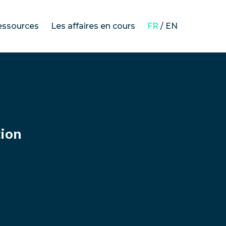
essources
Les affaires en cours
FR
/
EN
La loi sur le devoir de vigilance
Notre méthodologie
Analyses des plans de vigilance
Les actualités
ion